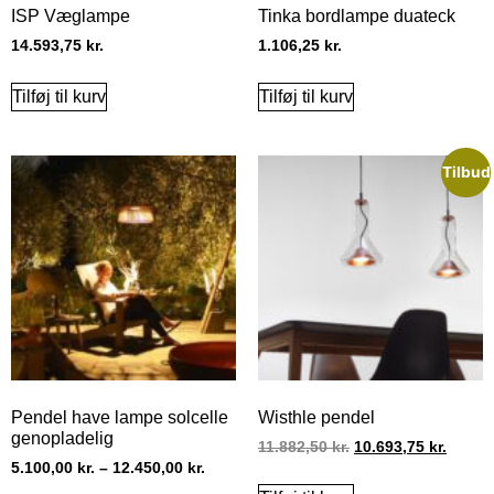
ISP Væglampe
Tinka bordlampe duateck
14.593,75
kr.
1.106,25
kr.
Tilføj til kurv
Tilføj til kurv
Tilbud
Pendel have lampe solcelle
Wisthle pendel
genopladelig
11.882,50
kr.
10.693,75
kr.
5.100,00
kr.
–
12.450,00
kr.